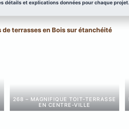
es détails et explications données pour chaque projet
MPOSITE
COMPOSITE
MBERTECH
MILLBOARD
ASPECT
TRAWOOD
XTRAWOOD
BOIS
« TRÈS
 de terrasses en Bois sur étanchéité
LARGE »
268 – MAGNIFIQUE TOIT-TERRASSE
EN CENTRE-VILLE