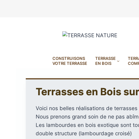
Aller
au
contenu
CONSTRUISONS
TERRASSE
TERR
VOTRE TERRASSE
EN BOIS
COMP
LAMES
LAMES
LA
Terrasses en Bois sur
LAMES
LAMES
LA
DE
DE
DE
DE
DE
DE
TERRASSE
TERRAS
TE
Voici nos belles réalisations de terrasses
TERRASSE
TERRAS
TE
EN
EN
EN
Nous prenons grand soin de ne pas abîm
Les lambourdes en bois exotique sont tou
EN
ASPECT
EN
BOIS
KEBONY
BO
double structure (lambourdage croisé)
ACCOYA
BAMBO
BO
EXOTIQUE
CO