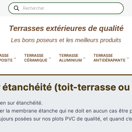
Recherche
de
produits
Terrasses extérieures de qualité
Les bons poseurs et les meilleurs produits
ASSE
TERRASSE
TERRASSE
TERRASSE
OSITE
CÉRAMIQUE
ALUMINIUM
ANTIDÉRAPANTE
DryDeck
XtremDeck
MetaDeck
:
:
:
Lambourdes
Plots
MES
LAMES
LAMES
LAMES
BANDES
LAMES
 étanchéité (toit-terrasse o
Lames
Lames
Le
en
réglables
MES
LAMES
ALERTE
LAMES
DE
DE
DE
ANTIDÉRAP
DE
de
de
profilé
aluminium
incombustibles
terrasse
terrasse
étanche
DE
en
ET
EN
SE
RRASSE
TERRASSE
TERRASSE
TERRASSE
POUR
TERRA
 en sur étanchéité.
étanches
en
pour
acier
SE
RRASSE
TERRASSE
GUIDAGE
ALUMI
EN
DURA
EN
TERRASSE
ANTID
er la membrane étanche qui ne doit en aucun cas être 
en
aluminium
terrasse
jours posées sur nos plots PVC de qualité, et quand c’e
EN
PODOTACTI
ANTID
IS
RÉSINE
EN
GRÈS
EN
aluminium
incombustibles
U
IS
BOIS
MPOSITE
MINÉRALE
CERAMIQUE
CÉRAME
BOIS