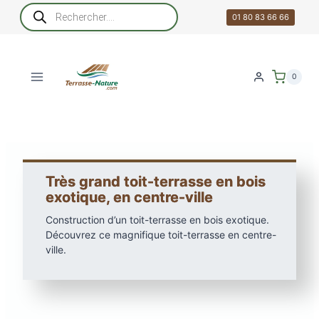
Aller
Recherche
de
01 80 83 66 66
au
produits
contenu
0
Très grand toit-terrasse en bois
exotique, en centre-ville
Construction d’un toit-terrasse en bois exotique.
Découvrez ce magnifique toit-terrasse en centre-
ville.