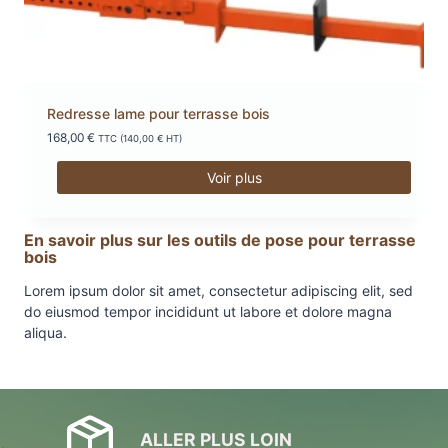
du
produit
Redresse lame pour terrasse bois
168,00
€
TTC (
140,00
€
HT)
Voir plus
En savoir plus sur les outils de pose pour terrasse
bois
Lorem ipsum dolor sit amet, consectetur adipiscing elit, sed
do eiusmod tempor incididunt ut labore et dolore magna
aliqua.
ALLER PLUS LOIN