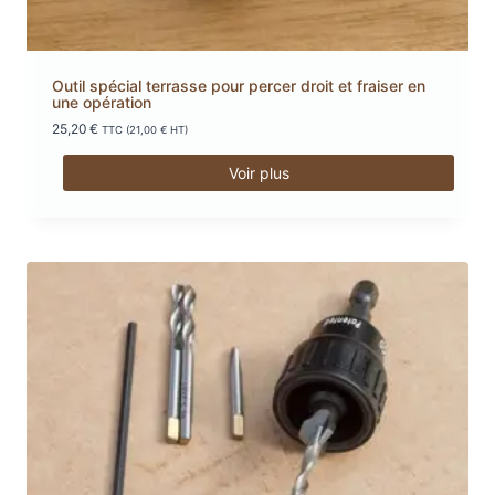
Outil spécial terrasse pour percer droit et fraiser en
une opération
25,20
€
TTC (
21,00
€
HT)
Voir plus