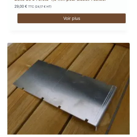
29,00
€
TTC (
24,17
€
HT)
Voir plus