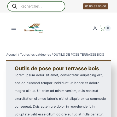
Aller
Recherche
de
01 80 83 66 66
au
produits
contenu
0
Accueil
/
Toutes les catégories
/
OUTILS DE POSE TERRASSE BOIS
Outils de pose pour terrasse bois
Lorem ipsum dolor sit amet, consectetur adipiscing elit,
sed do eiusmod tempor incididunt ut labore et dolore
magna aliqua. Ut enim ad minim veniam, quis nostrud
exercitation ullamco laboris nisi ut aliquip ex ea commodo
consequat. Duis aute irure dolor in reprehenderit in
voluptate velit esse cillum dolore eu fugiat nulla pariatur.