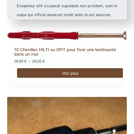
Excepteur sint occaecat cupidatat non proident, sunt in
culpa qui officia deserunt mollit anim id est laborum.
10 Chevilles HILTI ou SPIT pour fixer une lambourde
dans un mur
Plage
28,80
€
–
36,00
€
de
prix :
Voir plus
28,80 €
Ce
à
produit
36,00 €
a
plusieurs
variations.
Les
options
peuvent
être