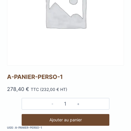
A-PANIER-PERSO-1
278,40
€
TTC (
232,00
€
HT)
quantité
de
A-
Ajouter au panier
PANIER-
UGS :
A-PANIER-PERSO-1