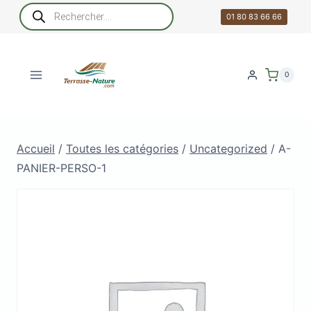
Aller
Recherche
de
01 80 83 66 66
au
produits
contenu
0
Accueil
/
Toutes les catégories
/
Uncategorized
/
A-
PANIER-PERSO-1