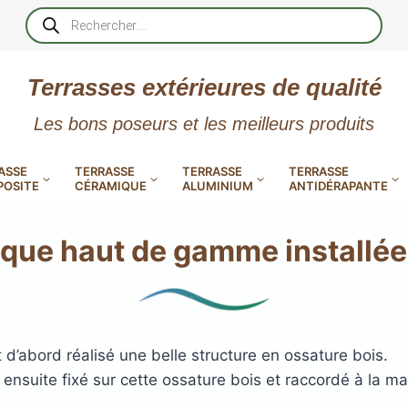
Recherche
de
produits
Terrasses extérieures de qualité
Les bons poseurs et les meilleurs produits
ASSE
TERRASSE
TERRASSE
TERRASSE
OSITE
CÉRAMIQUE
ALUMINIUM
ANTIDÉRAPANTE
ique haut de gamme installée
XtremDeck : Lames de terrasse
en aluminium incombustibles
 PVC
CALES RÉGLABLES
GAR
LES
POUR TERRASSE
 d’abord réalisé une belle structure en ossature bois.
LAMES DE BARDAGE
NTES
 EN
SE
SE
LA
L
L
L
ensuite fixé sur cette ossature bois et raccordé à la ma
XTRACLAD « CLIN »
ERTECH
BOIS
UE
E
EN GR
RÉSIN