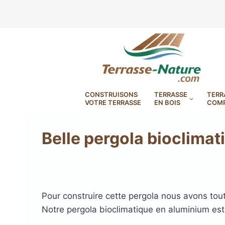
Aller
au
contenu
CONSTRUISONS
TERRASSE
TERR
VOTRE TERRASSE
EN BOIS
COMP
Belle pergola bioclimat
DryDeck : Lames de terrasse
étanches en aluminium
LAMBOURDES, VIS
PLOTS EN
BANDES BITUMES
RÉGLAB
Pour construire cette pergola nous avons tout
LAMES DE BARDAGE
BANDES ANTIDÉRAPA
LAMES DE TERRASSE
LAMES DE TERRAS
LAMES DE TERRAS
Notre pergola bioclimatique en aluminium est 
XTRACLAD À CLAIRE VOIE
BOIS COMPOSITE TIMB
POUR TERRASSE EN 
DURA EN CERAMIQ
EN BOIS EXOTIQU