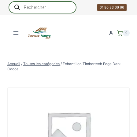
Aller
Recherche
de
01 80 83 66 66
au
produits
contenu
0
Accueil
/
Toutes les catégories
/
Echantillon Timbertech Edge Dark
Cocoa