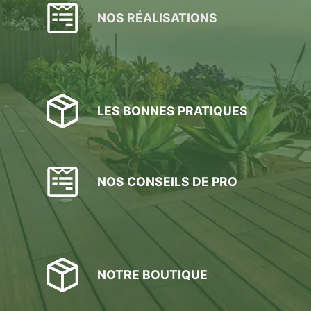
choisies
NOS RÉALISATIONS
sur
la
page
du
produit
LES BONNES PRATIQUES
NOS CONSEILS DE PRO
NOTRE BOUTIQUE