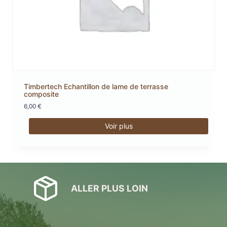
Timbertech Echantillon de lame de terrasse
composite
6,00
€
Voir plus
Ce
produit
a
plusieurs
variations.
ALLER PLUS LOIN
Les
options
peuvent
être