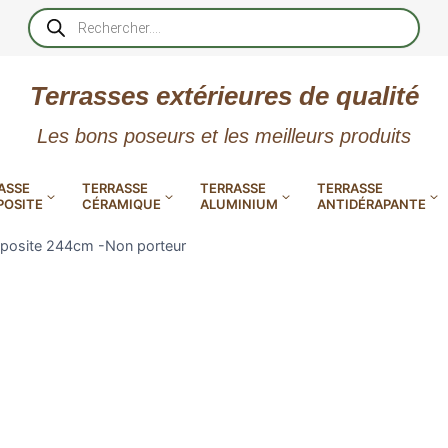
Recherche
de
produits
Terrasses extérieures de qualité
Les bons poseurs et les meilleurs produits
ASSE
TERRASSE
TERRASSE
TERRASSE
OSITE
CÉRAMIQUE
ALUMINIUM
ANTIDÉRAPANTE
mposite 244cm -Non porteur
XtremDeck : Lames de terrasse
en aluminium incombustibles
 PVC
CALES RÉGLABLES
GAR
LES
POUR TERRASSE
LAMES DE BARDAGE
NTES
 EN
SE
SE
LA
L
L
L
XTRACLAD « CLIN »
ERTECH
BOIS
UE
E
EN GR
RÉSIN