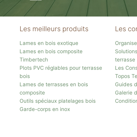
être
choisies
sur
Les meilleurs produits
Les co
la
page
Lames en bois exotique
Organise
du
Lames en bois composite
Solution
produit
Timbertech
terrasse
Plots PVC réglables pour terrasse
Les Conse
bois
Topos Te
Lames de terrasses en bois
Guides d
composite
Galerie 
Outils spéciaux platelages bois
Conditio
Garde-corps en inox