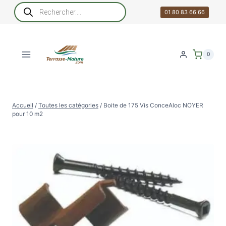
Aller
Recherche
de
01 80 83 66 66
au
produits
contenu
0
Accueil
/
Toutes les catégories
/
Boite de 175 Vis ConceAloc NOYER
pour 10 m2