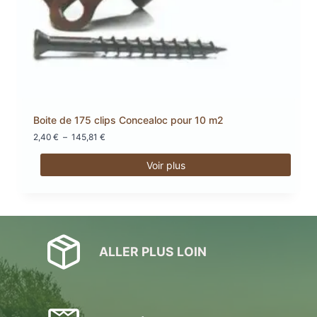
Boite de 175 clips Concealoc pour 10 m2
Plage
2,40
€
–
145,81
€
de
prix :
Voir plus
2,40 €
Ce
à
produit
145,81 €
a
plusieurs
variations.
ALLER PLUS LOIN
Les
options
peuvent
être
choisies