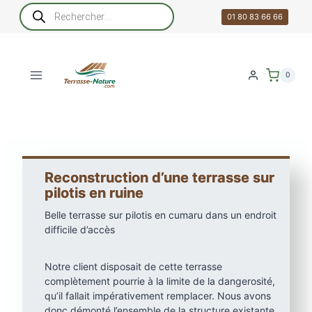
Aller
Recherche
de
01 80 83 66 66
au
produits
contenu
0
Reconstruction d’une terrasse sur
pilotis en ruine
Belle terrasse sur pilotis en cumaru dans un endroit
difficile d’accès
Notre client disposait de cette terrasse
complètement pourrie à la limite de la dangerosité,
qu’il fallait impérativement remplacer. Nous avons
donc démonté l’ensemble de la structure existante,