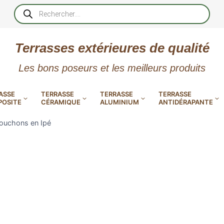
Recherche
de
produits
Terrasses extérieures de qualité
Les bons poseurs et les meilleurs produits
ASSE
TERRASSE
TERRASSE
TERRASSE
OSITE
CÉRAMIQUE
ALUMINIUM
ANTIDÉRAPANTE
bouchons en Ipé
XtremDeck : Lames de terrasse
en aluminium incombustibles
 PVC
CALES RÉGLABLES
GAR
LES
POUR TERRASSE
LAMES DE BARDAGE
NTES
 EN
SE
SE
LA
L
L
L
XTRACLAD « CLIN »
ERTECH
BOIS
UE
E
EN GR
RÉSIN