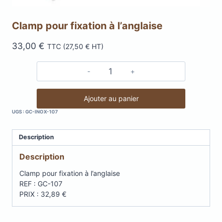
Clamp pour fixation à l’anglaise
33,00
€
TTC (
27,50
€
HT)
quantité
de
Clamp
Ajouter au panier
pour
UGS :
GC-INOX-107
fixation
à
Description
l'anglaise
Description
Clamp pour fixation à l’anglaise
REF : GC-107
PRIX : 32,89 €