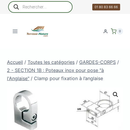
Aller
Recherche
de
01 80 83 66 66
au
produits
contenu
0
Accueil
/
Toutes les catégories
/
GARDES-CORPS
/
2 - SECTION 1B : Poteaux inox pour pose "à
l'Anglaise"
/
Clamp pour fixation à l’anglaise