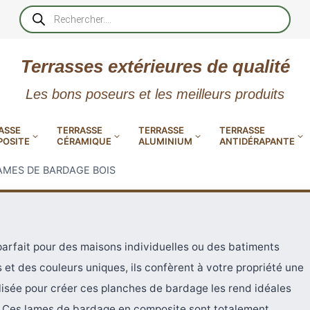
Recherche
de
produits
Terrasses extérieures de qualité
Les bons poseurs et les meilleurs produits
ASSE
TERRASSE
TERRASSE
TERRASSE
OSITE
CÉRAMIQUE
ALUMINIUM
ANTIDÉRAPANTE
AMES DE BARDAGE BOIS
XtremDeck : Lames de terrasse
en aluminium incombustibles
 PVC
CALES RÉGLABLES
GAR
parfait pour des maisons individuelles ou des batiments
 et des couleurs uniques, ils confèrent à votre propriété une
LES
POUR TERRASSE
LAMES DE BARDAGE
NTES
 EN
SE
SE
LA
L
L
L
ilisée pour créer ces planches de bardage les rend idéales
XTRACLAD « CLIN »
ERTECH
BOIS
UE
E
EN GR
RÉSIN
. Ces lames de bardage en composite sont totalement