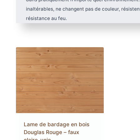
Lambourdes
inaltérables, ne changent pas de couleur, résisten
en aluminium
résistance au feu.
LAMBOURDES
ÉCLAIR
EN ALUMINIUM
SPOTS 
LAMES DE BARDAGE
LAMES DE TERRASSE
LAMES DE TERRAS
ALERTE ET GUIDA
EN BOIS DOUGLAS ROUGE
BOIS COMPOSITE XTR
PODOTACTILE
EN ACCOYA
Lame de bardage en bois
Douglas Rouge – faux
claire-voie