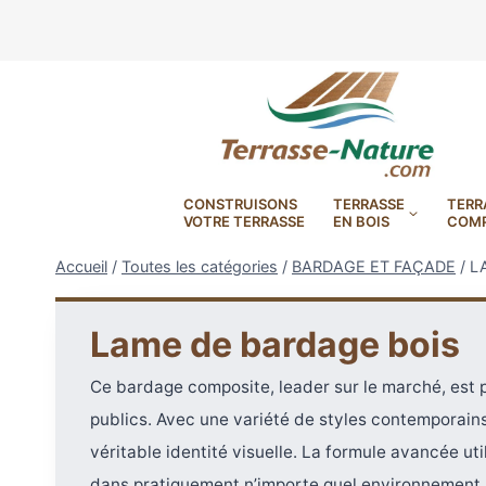
Aller
au
contenu
CONSTRUISONS
TERRASSE
TERR
VOTRE TERRASSE
EN BOIS
COMP
Accueil
/
Toutes les catégories
/
BARDAGE ET FAÇADE
/
L
Lame de bardage bois
DryDeck : Lames de terrasse
étanches en aluminium
LAMBOURDES, VIS
PLOTS EN
Ce bardage composite, leader sur le marché, est 
publics. Avec une variété de styles contemporains
BANDES BITUMES
RÉGLAB
LAMES DE BARDAGE
BANDES ANTIDÉRAPA
LAMES DE TERRASSE
LAMES DE TERRAS
LAMES DE TERRAS
véritable identité visuelle. La formule avancée ut
XTRACLAD À CLAIRE VOIE
BOIS COMPOSITE TIMB
POUR TERRASSE EN 
DURA EN CERAMIQ
EN BOIS EXOTIQU
dans pratiquement n’importe quel environnement