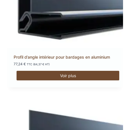
Profil d’angle intérieur pour bardages en aluminium
77,24
€
TTC (
64,37
€
HT)
Voir plus