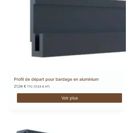
Profil de départ pour bardage en aluminium
21,04
€
TTC (
17,53
€
HT)
Voir plus