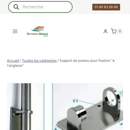
Aller
Recherche
de
01 80 83 66 66
au
produits
contenu
0
Accueil
/
Toutes les catégories
/
Support de poteau pour fixation "à
l'anglaise"