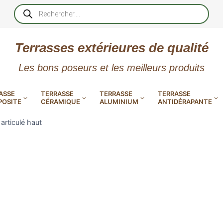
Recherche
de
produits
Terrasses extérieures de qualité
Les bons poseurs et les meilleurs produits
ASSE
TERRASSE
TERRASSE
TERRASSE
OSITE
CÉRAMIQUE
ALUMINIUM
ANTIDÉRAPANTE
articulé haut
XtremDeck : Lames de terrasse
en aluminium incombustibles
 PVC
CALES RÉGLABLES
GAR
LES
POUR TERRASSE
LAMES DE BARDAGE
NTES
 EN
SE
SE
LA
L
L
L
XTRACLAD « CLIN »
ERTECH
BOIS
UE
E
EN GR
RÉSIN