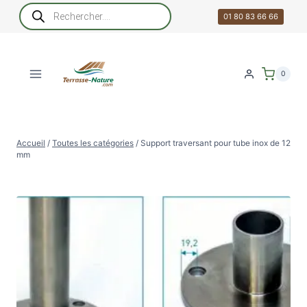
Aller
Recherche
de
01 80 83 66 66
au
produits
contenu
0
Accueil
/
Toutes les catégories
/
Support traversant pour tube inox de 12
mm