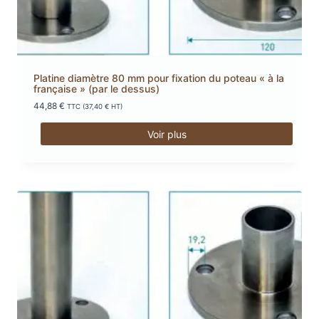
Platine diamètre 80 mm pour fixation du poteau « à la
française » (par le dessus)
44,88
€
TTC (
37,40
€
HT)
Voir plus