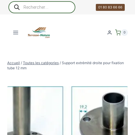
Aller
Recherche
de
01 80 83 66 66
au
produits
contenu
0
Accueil
/
Toutes les catégories
/
Support extrémité droite pour fixation
tube 12 mm