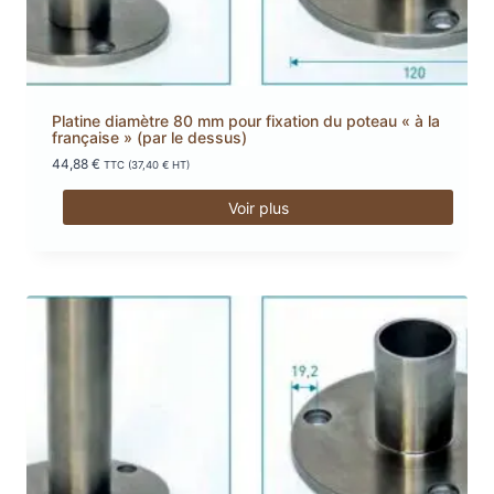
Platine diamètre 80 mm pour fixation du poteau « à la
française » (par le dessus)
44,88
€
TTC (
37,40
€
HT)
Voir plus