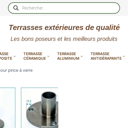
Recherche
de
produits
Terrasses extérieures de qualité
Les bons poseurs et les meilleurs produits
ASSE
TERRASSE
TERRASSE
TERRASSE
OSITE
CÉRAMIQUE
ALUMINIUM
ANTIDÉRAPANTE
our pince à verre
XtremDeck : Lames de terrasse
en aluminium incombustibles
 PVC
CALES RÉGLABLES
GAR
LES
POUR TERRASSE
LAMES DE BARDAGE
NTES
 EN
SE
SE
LA
L
L
L
XTRACLAD « CLIN »
ERTECH
BOIS
UE
E
EN GR
RÉSIN