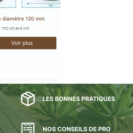
Plots réglables
incombustibles en acier
ne diamètre 120 mm
AGE
ANTIDÉRAPANT
PRODUI
€
TTC (
37,40
€
HT)
LED
TERRASSE
TE
Voir plus
LAMES DE BARDAGE
 EN
SE
GE
LAMES
LA
L
EN KEBONY
AWOOD
COMPOSITE
LES BONNES PRATIQUES
NOS CONSEILS DE PRO