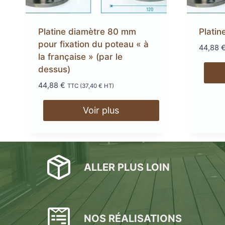
Lambourdes
en aluminium
Platine diamètre 80 mm
Plati
LAMBOURDES
ÉCLAIR
pour fixation du poteau « à
44,88
la française » (par le
EN ALUMINIUM
SPOTS 
dessus)
LAMES DE BARDAGE
44,88
€
LAMES DE TERRASSE
LAMES DE TERRAS
ALERTE ET GUIDA
TTC (
37,40
€
HT)
EN BOIS DOUGLAS ROUGE
BOIS COMPOSITE XTR
PODOTACTILE
EN ACCOYA
Voir plus
ALLER PLUS LOIN
NOS RÉALISATIONS