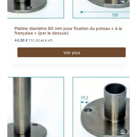
Platine diamètre 80 mm pour fixation du poteau « à la
française » (par le dessus)
44,88
€
TTC (
37,40
€
HT)
Voir plus