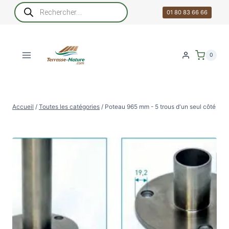
Aller
Recherche
de
01 80 83 66 66
au
produits
contenu
0
Accueil
/
Toutes les catégories
/
Poteau 965 mm - 5 trous d'un seul côté