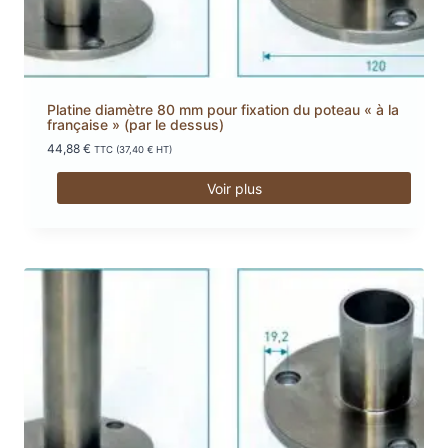
Platine diamètre 80 mm pour fixation du poteau « à la
française » (par le dessus)
44,88
€
TTC (
37,40
€
HT)
Voir plus