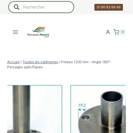
Aller
Recherche
de
01 80 83 66 66
au
produits
contenu
0
Accueil
/
Toutes les catégories
/
Poteau 1200 mm - Angle 180°-
Perçages spécifiques