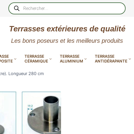
Recherche
de
produits
Terrasses extérieures de qualité
Les bons poseurs et les meilleurs produits
ASSE
TERRASSE
TERRASSE
TERRASSE
OSITE
CÉRAMIQUE
ALUMINIUM
ANTIDÉRAPANTE
tre). Longueur 280 cm
XtremDeck : Lames de terrasse
en aluminium incombustibles
 PVC
CALES RÉGLABLES
GAR
LES
POUR TERRASSE
LAMES DE BARDAGE
NTES
 EN
SE
SE
LA
L
L
L
XTRACLAD « CLIN »
ERTECH
BOIS
UE
E
EN GR
RÉSIN