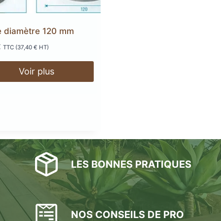
Plots réglables
incombustibles en acier
ne diamètre 120 mm
AGE
ANTIDÉRAPANT
PRODUI
€
TTC (
37,40
€
HT)
LED
TERRASSE
TE
Voir plus
LAMES DE BARDAGE
 EN
SE
GE
LAMES
LA
L
EN KEBONY
AWOOD
COMPOSITE
LES BONNES PRATIQUES
NOS CONSEILS DE PRO