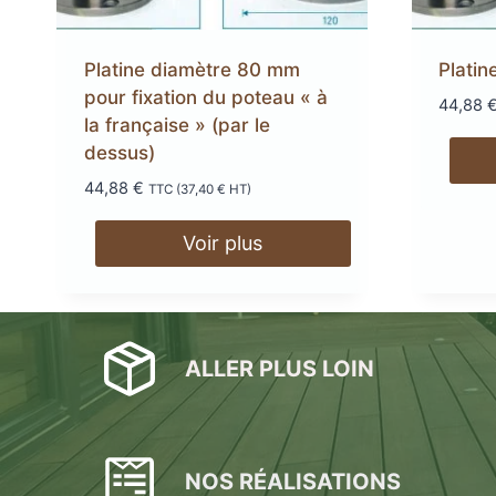
Lambourdes
en aluminium
Platine diamètre 80 mm
Plati
LAMBOURDES
ÉCLAIR
pour fixation du poteau « à
44,88
la française » (par le
EN ALUMINIUM
SPOTS 
dessus)
LAMES DE BARDAGE
44,88
€
LAMES DE TERRASSE
LAMES DE TERRAS
ALERTE ET GUIDA
TTC (
37,40
€
HT)
EN BOIS DOUGLAS ROUGE
BOIS COMPOSITE XTR
PODOTACTILE
EN ACCOYA
Voir plus
ALLER PLUS LOIN
NOS RÉALISATIONS