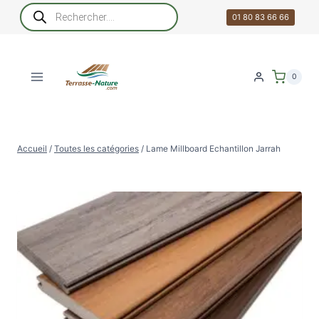
Aller
Recherche
de
01 80 83 66 66
au
produits
contenu
0
Accueil
/
Toutes les catégories
/
Lame Millboard Echantillon Jarrah