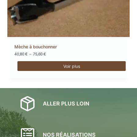
Mèche à bouchonner
Plage
40,80
€
–
75,60
€
de
prix :
Voir plus
40,80 €
Ce
à
produit
75,60 €
a
plusieurs
variations.
ALLER PLUS LOIN
Les
options
peuvent
être
choisies
NOS RÉALISATIONS