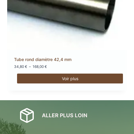
Tube rond diamètre 42,4 mm
Plage
34,80
€
–
168,00
€
de
prix :
Voir plus
34,80 €
Ce
à
produit
168,00 €
a
plusieurs
variations.
ALLER PLUS LOIN
Les
options
peuvent