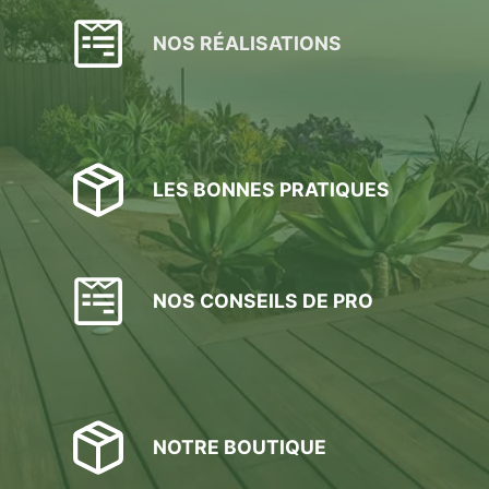
être
choisies
NOS RÉALISATIONS
sur
la
page
du
produit
LES BONNES PRATIQUES
NOS CONSEILS DE PRO
NOTRE BOUTIQUE