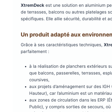
XtremDeck
est une solution en aluminium pe
Lambourdes
en aluminium
de terrasses, balcons ou autres platelages s
spécifiques. Elle allie sécurité, durabilité et a
LAMBOURDES
ÉCLAIR
EN ALUMINIUM
SPOTS 
Un produit adapté aux environne
LAMES DE BARDAGE
LAMES DE TERRASSE
LAMES DE TERRAS
ALERTE ET GUIDA
Grâce à ses caractéristiques techniques,
Xtr
EN BOIS DOUGLAS ROUGE
BOIS COMPOSITE XTR
PODOTACTILE
EN ACCOYA
parfaitement :
à la réalisation de planchers extérieurs s
que balcons, passerelles, terrasses, esp
coursives,
aux projets d’aménagement sur des IGH
Hauteur), car l’aluminium est un matéria
aux zones de circulation dans les ERP (
Public), y compris sorties de secours, où