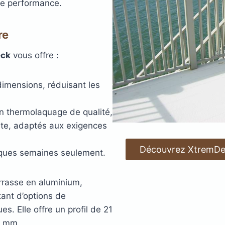
te performance.
re
eck
vous offre :
dimensions, réduisant les
un thermolaquage de qualité,
ante, adaptés aux exigences
Découvrez XtremDec
lques semaines seulement.
rrasse en aluminium,
ant d’options de
s. Elle offre un profil de 21
0 mm.