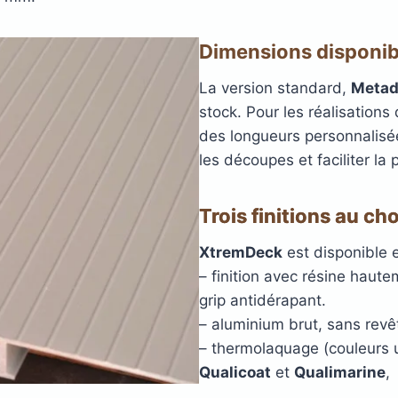
Dimensions disponib
La version standard,
Metad
stock. Pour les réalisation
des longueurs personnalisée
les découpes et faciliter la 
Trois finitions au ch
XtremDeck
est disponible en
– finition avec résine hautem
grip antidérapant.
– aluminium brut, sans rev
– thermolaquage (couleurs u
Qualicoat
et
Qualimarine
,