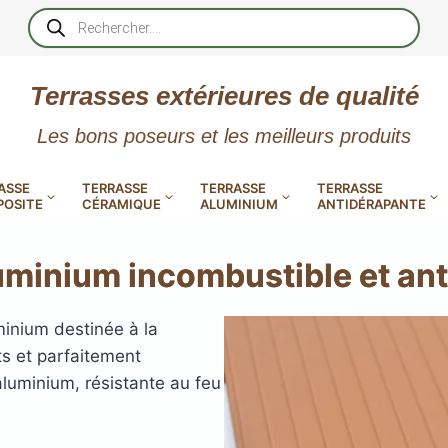
Recherche
de
produits
Terrasses extérieures de qualité
Les bons poseurs et les meilleurs produits
ASSE
TERRASSE
TERRASSE
TERRASSE
OSITE
CÉRAMIQUE
ALUMINIUM
ANTIDÉRAPANTE
uminium incombustible et an
XtremDeck : Lames de terrasse
minium destinée à la
en aluminium incombustibles
s et parfaitement
 PVC
CALES RÉGLABLES
GAR
luminium, résistante au feu
LES
POUR TERRASSE
LAMES DE BARDAGE
NTES
 EN
SE
SE
LA
L
L
L
XTRACLAD « CLIN »
ERTECH
BOIS
UE
E
EN GR
RÉSIN