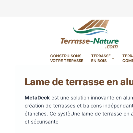
Aller
au
contenu
CONSTRUISONS
TERRASSE
TERR
VOTRE TERRASSE
EN BOIS
COMP
Lame de terrasse en al
DryDeck : Lames de terrasse
MetaDeck
est une solution innovante en alu
étanches en aluminium
création de terrasses et balcons indépendant
LAMBOURDES, VIS
PLOTS EN
étanches. Ce systèUne lame de terrasse en a
BANDES BITUMES
RÉGLAB
LAMES DE BARDAGE
BANDES ANTIDÉRAPA
LAMES DE TERRASSE
LAMES DE TERRAS
LAMES DE TERRAS
et sécurisante
XTRACLAD À CLAIRE VOIE
BOIS COMPOSITE TIMB
POUR TERRASSE EN 
DURA EN CERAMIQ
EN BOIS EXOTIQU