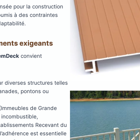
nsée pour la construction
Plots réglables
incombustibles en acier
oumis à des contraintes
daptabilité.
AGE
ANTIDÉRAPANT
PRODUI
LED
TERRASSE
TE
ments exigeants
LAMES DE BARDAGE
 EN
SE
GE
LAMES
LA
L
emDeck
convient
EN KEBONY
AWOOD
COMPOSITE
ur diverses structures telles
lanades, pontons ou
 (Immeubles de Grande
u incombustible,
Établissements Recevant du
 l’adhérence est essentielle