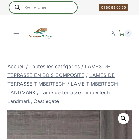
Aller
Recherche
de
01 80 83 66 66
au
produits
contenu
0
Accueil
/
Toutes les catégories
/
LAMES DE
TERRASSE EN BOIS COMPOSITE
/
LAMES DE
TERRASSE TIMBERTECH
/
LAME TIMBERTECH
LANDMARK
/
Lame de terrasse Timbertech
Landmark, Castlegate