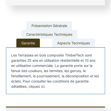
e
d
e
t
Présentation Générale
e
r
Caractéristiques Techniques
r
Garantie
Aspects Techniques
a
s
Les Terrasses en bois composite TimberTech sont
s
garanties 25 ans en utilisation résidentielle et 10 ans
e
en utilisation commerciale. La garantie porte sur la
T
tenue des couleurs, les termites, les gerces, le
i
fendillement, le pourrissement, la décomposition et les
m
éclats. Pour consulter les conditions de garantie
b
détaillées, cliquez ici.
e
r
t
e