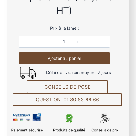
HT)
Prix à la lame :
q
u
Ajouter au panier
a
n
Délai de livraison moyen : 7 jours
t
i
CONSEILS DE POSE
t
é
QUESTION :01 80 83 66 66
d
e
L
a
m