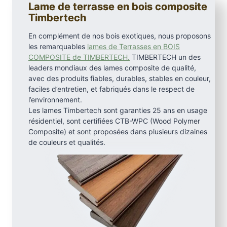
Lame de terrasse en bois composite
c
Timbertech
h
L
En complément de nos bois exotiques, nous proposons
a
les remarquables
lames de Terrasses en BOIS
COMPOSITE de TIMBERTECH.
TIMBERTECH un des
n
leaders mondiaux des lames composite de qualité,
d
avec des produits fiables, durables, stables en couleur,
m
faciles d’entretien, et fabriqués dans le respect de
a
l’environnement.
r
Les lames Timbertech sont garanties 25 ans en usage
k
résidentiel, sont certifiées CTB-WPC (Wood Polymer
,
Composite) et sont proposées dans plusieurs dizaines
de couleurs et qualités.
C
a
s
t
l
e
g