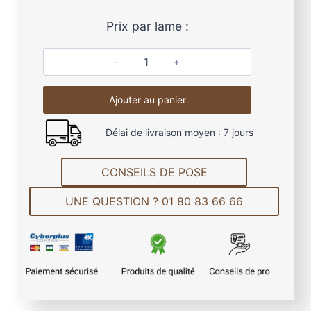
Prix par lame :
q
u
Ajouter au panier
a
n
Délai de livraison moyen : 7 jours
t
i
t
CONSEILS DE POSE
é
UNE QUESTION ? 01 80 83 66 66
d
e
L
a
m
e
d