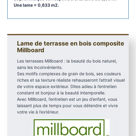
Une lame = 0,633 m2.
n
é
r
a
l
e
Lame de terrasse en bois composite
Millboard
M
i
Les terrasses Millboard : la beauté du bois naturel,
l
sans les inconvénients.
l
Ses motifs complexes de grain de bois, ses couleurs
b
riches et sa texture réaliste rehausseront l’attrait visuel
o
de votre espace extérieur. Dites adieu à l’entretien
constant et bonjour à la beauté intemporelle.
a
Avec Millboard, l’entretien est un jeu d’enfant, vous
r
laissant plus de temps pour vous détendre et vivre
d
votre vie à l’extérieur.
.
3
6