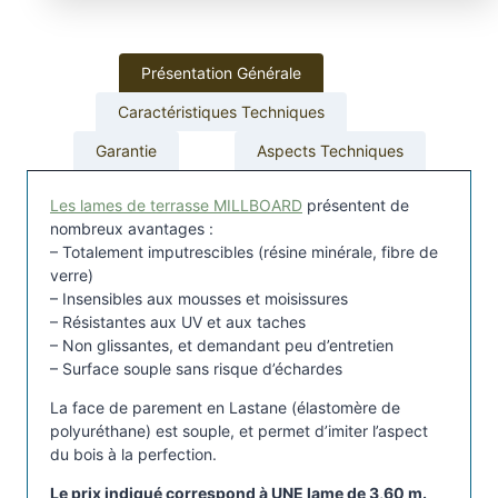
e
t
e
Présentation Générale
r
Caractéristiques Techniques
r
a
Garantie
Aspects Techniques
s
s
Les lames de terrasse MILLBOARD
présentent de
e
nombreux avantages :
e
– Totalement imputrescibles (résine minérale, fibre de
verre)
n
– Insensibles aux mousses et moisissures
r
– Résistantes aux UV et aux taches
é
– Non glissantes, et demandant peu d’entretien
s
– Surface souple sans risque d’échardes
i
La face de parement en Lastane (élastomère de
n
polyuréthane) est souple, et permet d’imiter l’aspect
e
du bois à la perfection.
m
i
Le prix indiqué correspond à UNE lame de 3,60 m.