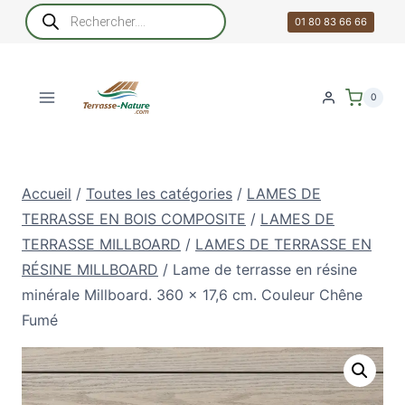
Aller
Recherche
de
01 80 83 66 66
au
produits
contenu
0
Accueil
/
Toutes les catégories
/
LAMES DE
TERRASSE EN BOIS COMPOSITE
/
LAMES DE
TERRASSE MILLBOARD
/
LAMES DE TERRASSE EN
RÉSINE MILLBOARD
/
Lame de terrasse en résine
minérale Millboard. 360 x 17,6 cm. Couleur Chêne
Fumé