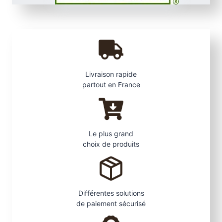
0
x
1
7
,
6
c
Livraison rapide
m
partout en France
.
C
o
u
Le plus grand
l
choix de produits
e
u
r
C
Différentes solutions
h
de paiement sécurisé
ê