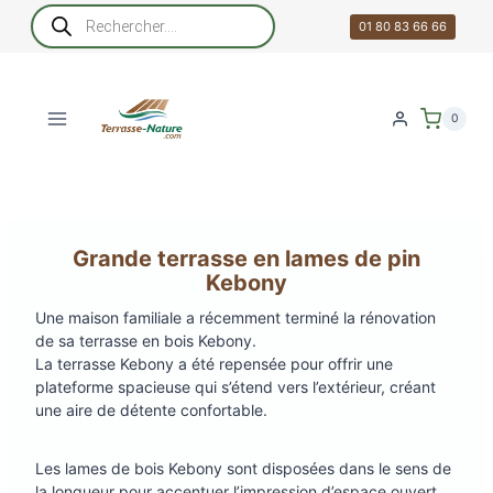
Aller
Recherche
de
01 80 83 66 66
au
produits
contenu
0
Grande terrasse en lames de pin
Kebony
Une maison familiale a récemment terminé la rénovation
de sa terrasse en bois Kebony.
La terrasse Kebony a été repensée pour offrir une
plateforme spacieuse qui s’étend vers l’extérieur, créant
une aire de détente confortable.
Les lames de bois Kebony sont disposées dans le sens de
la longueur pour accentuer l’impression d’espace ouvert.