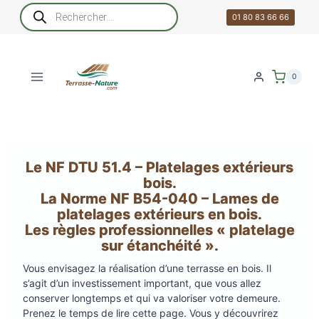
Aller
Recherche
de
01 80 83 66 66
au
produits
contenu
0
Le NF DTU 51.4 – Platelages extérieurs
bois.
La Norme NF B54-040 – Lames de
platelages extérieurs en bois.
Les règles professionnelles « platelage
sur étanchéité ».
Vous envisagez la réalisation d’une terrasse en bois. Il
s’agit d’un investissement important, que vous allez
conserver longtemps et qui va valoriser votre demeure.
Prenez le temps de lire cette page. Vous y découvrirez