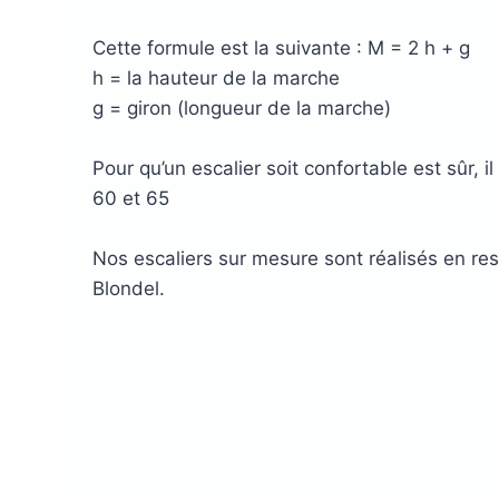
Lambourdes
Cette formule est la suivante : M = 2 h + g
en aluminium
h = la hauteur de la marche
LAMBOURDES
ÉCLAIR
g = giron (longueur de la marche)
EN ALUMINIUM
SPOTS 
Pour qu’un escalier soit confortable est sûr, i
LAMES DE BARDAGE
LAMES DE TERRASSE
LAMES DE TERRAS
ALERTE ET GUIDA
60 et 65
EN BOIS DOUGLAS ROUGE
BOIS COMPOSITE XTR
PODOTACTILE
EN ACCOYA
Nos escaliers sur mesure sont réalisés en re
Blondel.