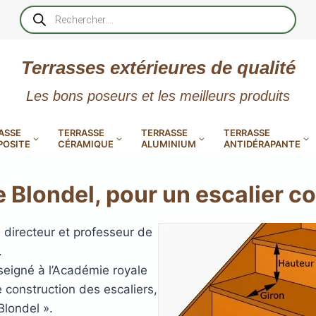
Recherche
de
produits
Terrasses extérieures de qualité
Les bons poseurs et les meilleurs produits
ASSE
TERRASSE
TERRASSE
TERRASSE
OSITE
CÉRAMIQUE
ALUMINIUM
ANTIDÉRAPANTE
 Blondel, pour un escalier co
XtremDeck : Lames de terrasse
 directeur et professeur de
en aluminium incombustibles
.
 PVC
CALES RÉGLABLES
GAR
nseigné à l’Académie royale
LES
POUR TERRASSE
LAMES DE BARDAGE
NTES
 EN
SE
SE
LA
L
L
L
e construction des escaliers,
XTRACLAD « CLIN »
ERTECH
BOIS
UE
E
EN GR
RÉSIN
londel ».