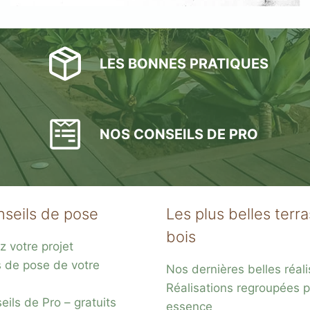
LES BONNES PRATIQUES
NOS CONSEILS DE PRO
nseils de pose
Les plus belles terr
bois
z votre projet
s de pose de votre
Nos dernières belles réali
Réalisations regroupées p
ils de Pro – gratuits
essence