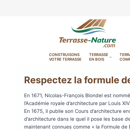
Aller
au
contenu
CONSTRUISONS
TERRASSE
TERR
VOTRE TERRASSE
EN BOIS
COMP
Respectez la formule de
DryDeck : Lames de terrasse
En 1671, Nicolas-François Blondel est nommé
étanches en aluminium
l’Académie royale d’architecture par Louis XIV
LAMBOURDES, VIS
PLOTS EN
En 1675, il publie son Cours d’architecture e
BANDES BITUMES
RÉGLAB
LAMES DE BARDAGE
BANDES ANTIDÉRAPA
LAMES DE TERRASSE
LAMES DE TERRAS
LAMES DE TERRAS
d’architecture dans le quel il pose les base d
XTRACLAD À CLAIRE VOIE
BOIS COMPOSITE TIMB
POUR TERRASSE EN 
DURA EN CERAMIQ
EN BOIS EXOTIQU
maintenant connues comme « la Formule de B