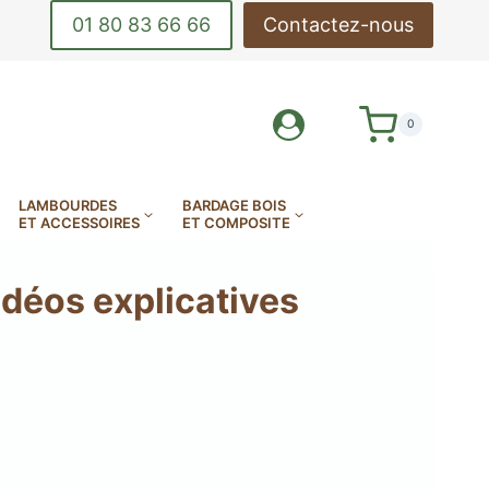
01 80 83 66 66
Contactez-nous
0
LAMBOURDES
BARDAGE BOIS
ET ACCESSOIRES
ET COMPOSITE
idéos explicatives
MetaDeck : Le profilé
étanche pour terrasse
DE-CORPS
OUTILS DE POSE
INOX
DE TERRASSE
LAMES DE BARDAGE
MES DE TERRASSE EN
AMES DE TERRASSE
AMES DE TERRASSE
AMES DE TERRASSE
EN ALUMINIUM
ÈS CÉRAME ASPECT BOIS
E MINÉRALE MILLBOARD
ANTIDÉRAPANTES
EN KEBONY