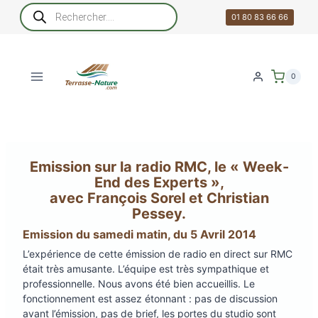
Aller
Recherche
de
01 80 83 66 66
au
produits
contenu
0
Emission sur la radio RMC, le « Week-
End des Experts »,
avec François Sorel et Christian
Pessey.
Emission du samedi matin, du 5 Avril 2014
L’expérience de cette émission de radio en direct sur RMC
était très amusante. L’équipe est très sympathique et
professionnelle. Nous avons été bien accueillis. Le
fonctionnement est assez étonnant : pas de discussion
avant l’émission, pas de brief, les portes du studio sont