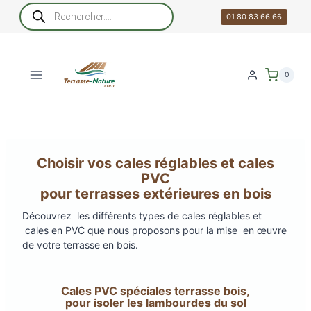
Aller
Recherche
de
01 80 83 66 66
au
produits
contenu
0
Choisir vos cales réglables et cales
PVC
pour terrasses extérieures en bois
Découvrez les différents types de cales réglables et
cales en PVC que nous proposons pour la mise en œuvre
de votre terrasse en bois.
Cales PVC spéciales terrasse bois,
pour isoler les lambourdes du sol