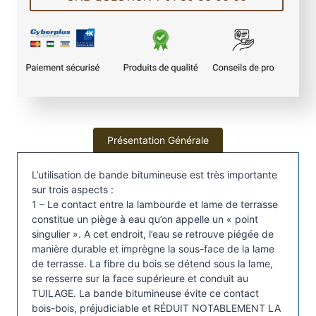
e
B
a
n
d
e
b
i
Présentation Générale
t
u
L’utilisation de bande bitumineuse est très importante
m
sur trois aspects :
i
1 – Le contact entre la lambourde et lame de terrasse
n
constitue un piège à eau qu’on appelle un « point
e
singulier ». A cet endroit, l’eau se retrouve piégée de
manière durable et imprègne la sous-face de la lame
u
de terrasse. La fibre du bois se détend sous la lame,
s
se resserre sur la face supérieure et conduit au
e
TUILAGE. La bande bitumineuse évite ce contact
à
bois-bois, préjudiciable et RÉDUIT NOTABLEMENT LA