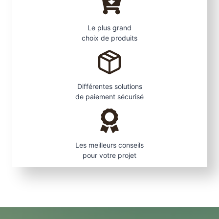
e
s
Le plus grand
(
choix de produits
u
n
r
o
Différentes solutions
u
de paiement sécurisé
l
e
a
u
Les meilleurs conseils
d
pour votre projet
e
2
0
M
L
)