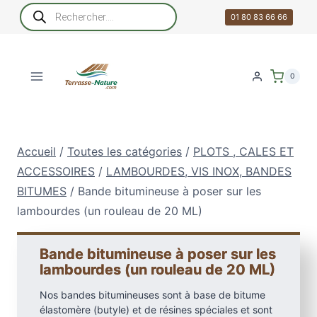
Aller
Recherche
de
01 80 83 66 66
au
produits
contenu
0
Accueil
/
Toutes les catégories
/
PLOTS , CALES ET
ACCESSOIRES
/
LAMBOURDES, VIS INOX, BANDES
BITUMES
/
Bande bitumineuse à poser sur les
lambourdes (un rouleau de 20 ML)
Bande bitumineuse à poser sur les
lambourdes (un rouleau de 20 ML)
Nos bandes bitumineuses sont à base de bitume
élastomère (butyle) et de résines spéciales et sont