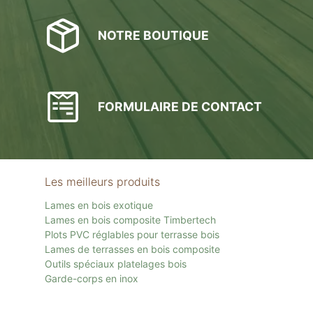
NOTRE BOUTIQUE
FORMULAIRE DE CONTACT
Les meilleurs produits
Lames en bois exotique
Lames en bois composite Timbertech
Plots PVC réglables pour terrasse bois
Lames de terrasses en bois composite
Outils spéciaux platelages bois
Garde-corps en inox