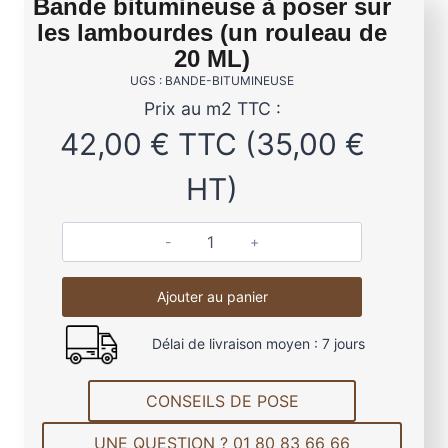
Bande bitumineuse à poser sur
les lambourdes (un rouleau de
20 ML)
UGS : BANDE-BITUMINEUSE
Prix au m2 TTC :
42,00
€
TTC (
35,00
€
HT)
q
u
Ajouter au panier
a
n
Délai de livraison moyen : 7 jours
t
i
t
CONSEILS DE POSE
é
UNE QUESTION ? 01 80 83 66 66
d