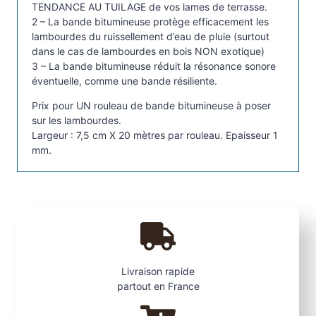
p
TENDANCE AU TUILAGE de vos lames de terrasse.
o
2 – La bande bitumineuse protège efficacement les
s
lambourdes du ruissellement d’eau de pluie (surtout
dans le cas de lambourdes en bois NON exotique)
e
3 – La bande bitumineuse réduit la résonance sonore
r
éventuelle, comme une bande résiliente.
s
u
Prix pour UN rouleau de bande bitumineuse à poser
sur les lambourdes.
r
Largeur : 7,5 cm X 20 mètres par rouleau. Epaisseur 1
l
mm.
e
s
l
a
m
b
o
Livraison rapide
u
partout en France
r
d