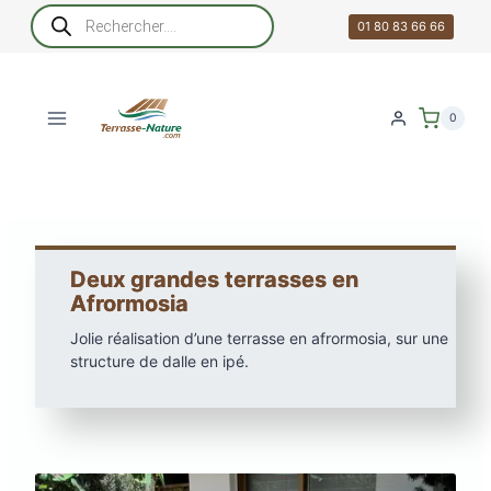
Aller
Recherche
de
01 80 83 66 66
au
produits
contenu
0
Deux grandes terrasses en
Afrormosia
Jolie réalisation d’une terrasse en afrormosia, sur une
structure de dalle en ipé.