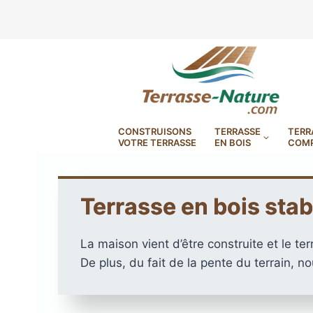
Aller
au
contenu
CONSTRUISONS
TERRASSE
TERR
VOTRE TERRASSE
EN BOIS
COMP
Terrasse en bois stabi
DryDeck : Lames de terrasse
étanches en aluminium
La maison vient d’être construite et le ter
LAMBOURDES, VIS
PLOTS EN
De plus, du fait de la pente du terrain, n
BANDES BITUMES
RÉGLAB
LAMES DE BARDAGE
BANDES ANTIDÉRAPA
LAMES DE TERRASSE
LAMES DE TERRAS
LAMES DE TERRAS
XTRACLAD À CLAIRE VOIE
BOIS COMPOSITE TIMB
POUR TERRASSE EN 
DURA EN CERAMIQ
EN BOIS EXOTIQU