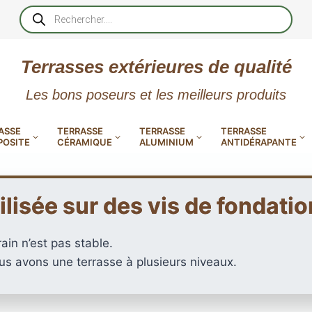
Recherche
de
produits
Terrasses extérieures de qualité
Les bons poseurs et les meilleurs produits
ASSE
TERRASSE
TERRASSE
TERRASSE
OSITE
CÉRAMIQUE
ALUMINIUM
ANTIDÉRAPANTE
lisée sur des vis de fondatio
XtremDeck : Lames de terrasse
en aluminium incombustibles
rain n’est pas stable.
 PVC
CALES RÉGLABLES
GAR
ous avons une terrasse à plusieurs niveaux.
LES
POUR TERRASSE
LAMES DE BARDAGE
NTES
 EN
SE
SE
LA
L
L
L
XTRACLAD « CLIN »
ERTECH
BOIS
UE
E
EN GR
RÉSIN