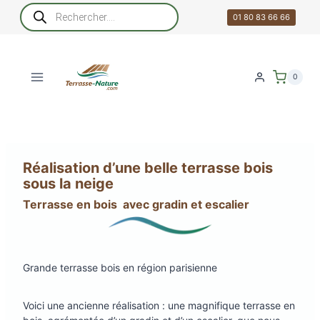
Aller
Recherche
de
01 80 83 66 66
au
produits
contenu
0
Réalisation d’une belle terrasse bois
sous la neige
Terrasse en bois avec gradin et escalier
Grande terrasse bois en région parisienne
Voici une ancienne réalisation : une magnifique terrasse en