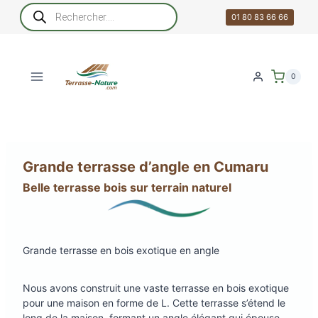
Aller
Recherche
de
01 80 83 66 66
au
produits
contenu
0
Grande terrasse d’angle en Cumaru
Belle terrasse bois sur terrain naturel
Grande terrasse en bois exotique en angle
Nous avons construit une vaste terrasse en bois exotique
pour une maison en forme de L. Cette terrasse s’étend le
long de la maison, formant un angle élégant qui épouse